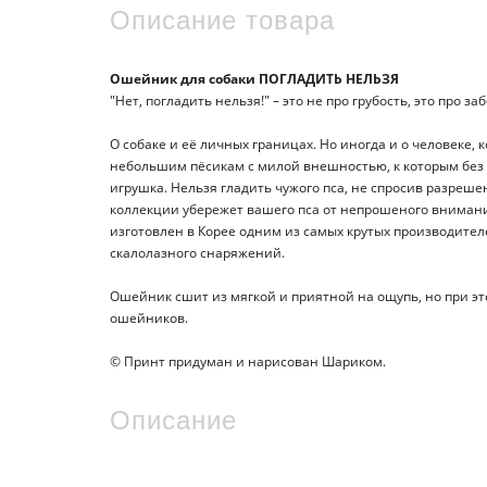
Описание товара
Ошейник для собаки ПОГЛАДИТЬ НЕЛЬЗЯ
"Нет, погладить нельзя!" – это не про грубость, это про заб
О собаке и её личных границах. Но иногда и о человеке,
небольшим пёсикам с милой внешностью, к которым без сп
игрушка. Нельзя гладить чужого пса, не спросив разреше
коллекции убережет вашего пса от непрошеного внимания
изготовлен в Корее одним из самых крутых производител
скалолазного снаряжений.
Ошейник сшит из мягкой и приятной на ощупь, но при эт
ошейников.
© Принт придуман и нарисован Шариком.
Описание