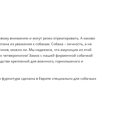
чивому вниманию и могут резко отреагировать. А каково
ана из уважения к собакам. Собака – личность, а не
очнив, можно ли. Мы надеемся, что амуниция из этой
ю к четвероногим! Замок с нашей фирменной собачкой
одстве креплений для военного, горнолыжного и
я фурнитура сделана в Европе специально для собачьих