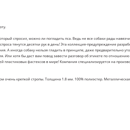
оту.
 который спросил, можно ли погладить пса. Ведь не все собаки рады навяз
роса тянутся десятки рук в день! Эта коллекция-предупреждение разработ
ния. А иногда собаку нельзя гладить в принципе, даже предварительно ут
. Или хотя бы даст вам повод завести разговор об этикете по отношени
ей пластиковых фастексов в мире! Компания специализируется на произв
ом очень крепкой стропы. Толщина 1.8 мм. 100% полиэстер. Металлическа