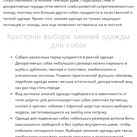
сопротивляемость низким температурам. Гладкошерстные и
декоративные породы отличаются слабо развитой сопротивляемостью
холоду, поэтому они больше других собак нуждаются в качественной и
теплой одежде. Кроме того, зимняя одежда не только защищает
питомцев от холода, она еще позволяет оставаться им в чистоте.
Критерии выбора зимней одежды
для собак
Собаки различных пород нуждаются в разной одежде.
Декоративных собак небольшого размера можно наряжать в
шубы и дубленки, свитера и толстовки, комбинезоны и
утепленные костюмы. Помимо практической функции обогрева,
подобная одежда имеет весьма эстетичный, декоративный вид,
как раз под стать породе.
Вид застежки зимней одежды подбирается в зависимости от
типа шерсти: для длинношерстных собак уместнее пуговицы,
кнопки и крючки, собакам с короткой шерстью можно выбирать
модели, застегивающиеся на змейку или липучку.
Одежда для подвижных собак небольших размеров должна быть
максимально свободной и без грубых внутренних швов, чтобы
избежать натирания кожи. Выбирая зимнюю одежды для таксы,
необходимо учитывать низкую «посадку» и анатомические