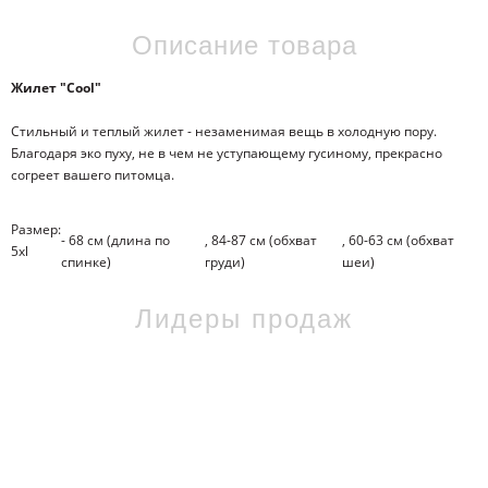
Описание товара
Жилет "Cool"
Стильный и теплый жилет - незаменимая вещь в холодную пору.
Благодаря эко пуху, не в чем не уступающему гусиному, прекрасно
согреет вашего питомца.
Размер:
- 68 см (длина по
, 84-87 см (обхват
, 60-63 см (обхват
5xl
спинке)
груди)
шеи)
Лидеры продаж