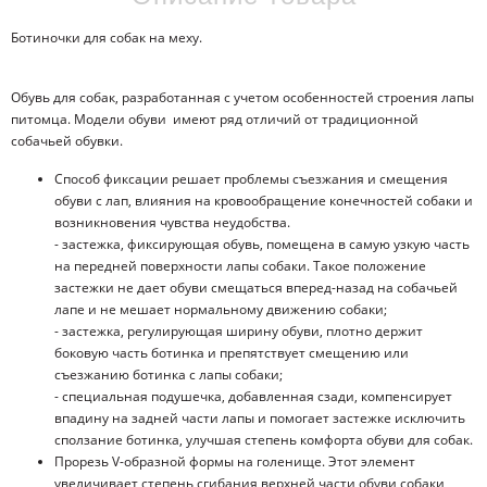
Ботиночки для собак на меху.
Обувь для собак, разработанная с учетом особенностей строения лапы
питомца. Модели обуви имеют ряд отличий от традиционной
собачьей обувки.
Способ фиксации решает проблемы съезжания и смещения
обуви с лап, влияния на кровообращение конечностей собаки и
возникновения чувства неудобства.
- застежка, фиксирующая обувь, помещена в самую узкую часть
на передней поверхности лапы собаки. Такое положение
застежки не дает обуви смещаться вперед-назад на собачьей
лапе и не мешает нормальному движению собаки;
- застежка, регулирующая ширину обуви, плотно держит
боковую часть ботинка и препятствует смещению или
съезжанию ботинка с лапы собаки;
- специальная подушечка, добавленная сзади, компенсирует
впадину на задней части лапы и помогает застежке исключить
сползание ботинка, улучшая степень комфорта обуви для собак.
Прорезь V-образной формы на голенище. Этот элемент
увеличивает степень сгибания верхней части обуви собаки,