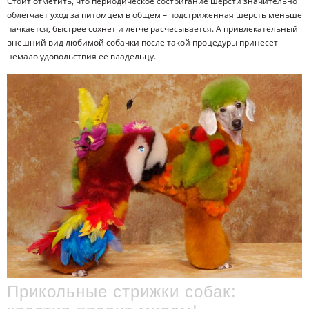
Стоит отметить, что периодическое состригание шерсти значительно
облегчает уход за питомцем в общем – подстриженная шерсть меньше
пачкается, быстрее сохнет и легче расчесывается. А привлекательный
внешний вид любимой собачки после такой процедуры принесет
немало удовольствия ее владельцу.
Прикольные стрижки собак: