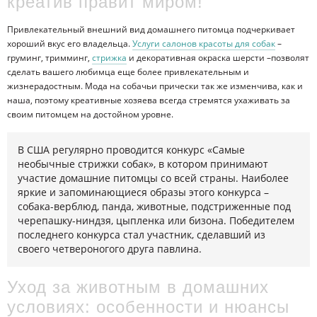
креатив правит миром!
Привлекательный внешний вид домашнего питомца подчеркивает
хороший вкус его владельца.
Услуги салонов красоты для собак
–
груминг, тримминг,
стрижка
и декоративная окраска шерсти –позволят
сделать вашего любимца еще более привлекательным и
жизнерадостным. Мода на собачьи прически так же изменчива, как и
наша, поэтому креативные хозяева всегда стремятся ухаживать за
своим питомцем на достойном уровне.
В США регулярно проводится конкурс «Самые
необычные стрижки собак», в котором принимают
участие домашние питомцы со всей страны. Наиболее
яркие и запоминающиеся образы этого конкурса –
собака-верблюд, панда, животные, подстриженные под
черепашку-ниндзя, цыпленка или бизона. Победителем
последнего конкурса стал участник, сделавший из
своего четвероногого друга павлина.
Уход за животным в домашних
условиях: особенности и нюансы