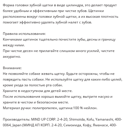
Форма головки зубной щетки в виде цилиндра, это делает продукт
более удобным и эффективным при чистке зубов. Щетинки
расположены вокруг головки зубной щетки, а их высокая плотность
помогает эффективно удалять зубной налет с зубов.
Правила использования:
Кончиками щетинок тщательно почистите зубы, десны и границу
между ними.
При чистке десен не прилагайте слишком много усилий, чистите
аккуратно.
Внимание:
Не позволяйте собаке жевать щетку. Будьте осторожны, чтобы не
повредить пасть собаки. Не используйте щетку для каких-либо целей,
кроме ухода за полостью рта собак.
Храните в недоступном для детей месте.
После использования хорошо вымойте щетку, вытрите насухо и
храните в чистом и безопасном месте.
Материал ручки: полипропилен, щетина:100 % нейлон.
Производитель: MIND UP CORP. 2-4-20, Shimoiida, Kofu, Yamanashi, 400-
0064, Japan (МИНД АП КОРП. 2-4-20, Симоиида, Кофу, Яманаси, 400-