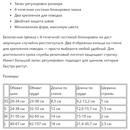
Запас регулировки размера
4-точечная система блокировки замка
Два крепления для поводка
Двойная защита швов
Минимализм форм, максимум цвета
Безопасная пряжка с 4-точечной системой блокировки не даст
амуниции случайно расстегнуться. Два d-образных кольца на спине
для крепления поводка — просто выберите любой удобный. Для
длительного срока службы резиновый логотип защищает строчку.
Имеет большой запас регулировки: подходит для щенков, которые
быстро растут.
Размеры:
Обхват
Обхват
Длина по
Длина по
Ширина
шеи
груди
спине
груди
стропы
XS
20-34 см
23-38 см
8,5 см
9,2-12,2 см
1 см
S
24-38 см
32-53 см
12 см
12,6-15,7 см
1,5 см
M
31-50 см
42-69 см
14 см
15-19 см
2 см
L
40-67 см
62-107 см
18 см
21,4-30,7 см
2,5 см