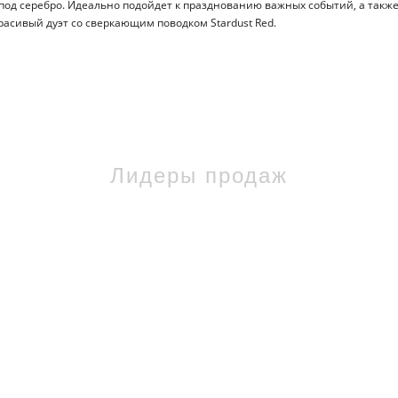
од серебро. Идеально подойдет к празднованию важных событий, а такж
асивый дуэт со сверкающим поводком Stardust Red.
Лидеры продаж