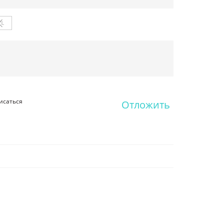
/L
исаться
Отложить