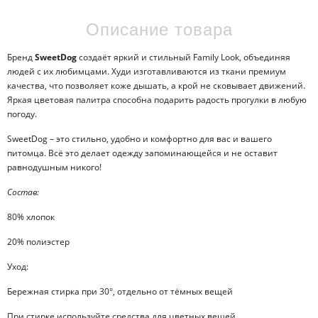
Описание товара
Бренд
SweetDog
создаёт яркий и стильный
Family
Look
, объединяя
людей с их любимцами. Худи изготавливаются из ткани премиум
качества, что позволяет коже дышать, а крой не сковывает движений.
Яркая цветовая палитра способна подарить радость прогулки в любую
погоду.
SweetDog
– это стильно, удобно и комфортно для вас и вашего
питомца. Всё это делает одежду запоминающейся и не оставит
равнодушным никого!
Состав:
80% хлопок
20% полиэстер
Уход:
Бережная стирка при 30°, отдельно от тёмных вещей
При стирке используйте средства для цветных вещей