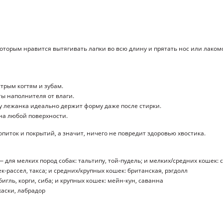
торым нравится вытягивать лапки во всю длину и прятать нос или лаком
трым когтям и зубам.
ы наполнителя от влаги.
у лежанка идеально держит форму даже после стирки.
 на любой поверхности.
питок и покрытий, а значит, ничего не повредит здоровью хвостика.
 — для мелких пород собак: тальтипу, той-пудель; и мелких/средних кошек:
ек-рассел, такса; и средних/крупных кошек: британская, рэгдолл
бигль, корги, сиба; и крупных кошек: мейн-кун, саванна
хаски, лабрадор