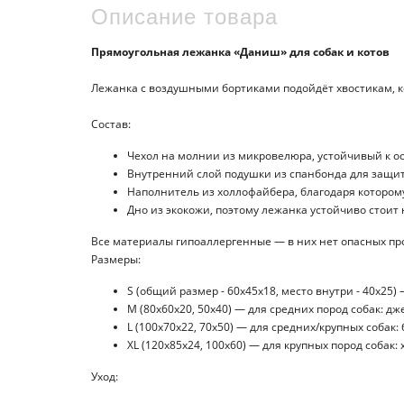
Описание товара
Прямоугольная лежанка «Даниш»
для собак и котов
Лежанка с воздушными бортиками подойдёт хвостикам, ко
Состав:
Чехол на молнии из микровелюра, устойчивый к ос
Внутренний слой подушки из спанбонда для защит
Наполнитель из холлофайбера, благодаря котором
Дно из экокожи, поэтому лежанка устойчиво стоит
Все материалы гипоаллергенные — в них нет опасных про
Размеры:
S (общий размер - 60x45x18, место внутри - 40х25)
M (80x60x20, 50х40) — для средних пород собак: дж
L (100x70x22, 70х50) — для средних/крупных собак: 
XL (120x85x24, 100х60) — для крупных пород собак: 
Уход: