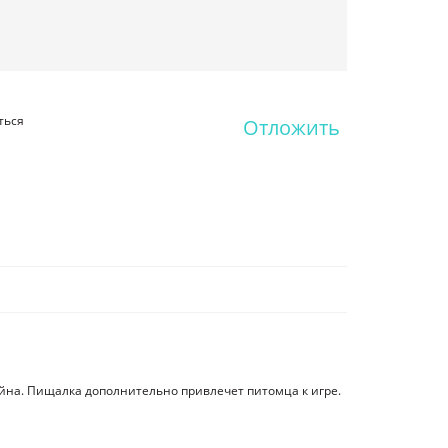
ться
Отложить
йна. Пищалка дополнительно привлечет питомца к игре.