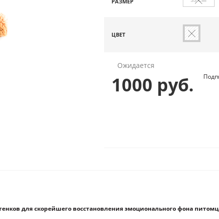
РАЗМЕР
ЦВЕТ
Ожидается
Подп
1000 руб.
енков для скорейшего восстановления эмоционального фона питомца