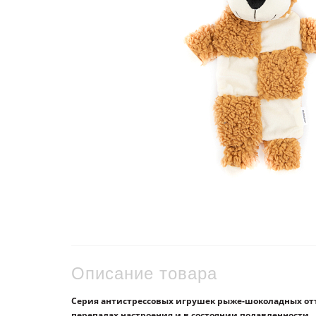
Описание товара
Серия антистрессовых игрушек рыже-шоколадных отт
перепадах настроения и в состоянии подавленности