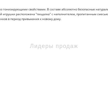
ко тонизирующими свойствами. В составе абсолютно безопасные натура
дой игрушки расположена "пищалка" с наполнителем, пропитанным смесь
нков в период привыкания к новому дому.
Лидеры продаж