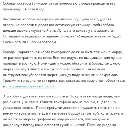
Собака при этом триммингуется полностью. Лучше проводить эту
процедуру 3-4 раза в год.
Выставочных собак между триммингами подщипывают, удаляя
отросшие волоски и делая косметическую стрижку, чтобы собака
дольше имела аккуратный вид. Лучше это делать у специалиста.
Оставшийся подшерсток удаляется через 1-2 недели, иначе он будет
смешиваться с новым волосом.
Борода – характерная черта гриффонов должна быть только на морде,
не распространяясь на шею. Все процедуры по выщипыванию лучше
проводить вручную. Ножницами можно обстригать бороду, лишнюю
шерсть внизу живота и вокруг половых органов. Также этим
инструментом убирается шерсть между подушечками и вокруг лап.
Тримминг грифона не так прост, как кажется, поэтому стоит обратиться
в
специализированный салон
.
Эти собаки удивительно чистоплотны. Но купать питомца чаще, чем
раз в месяц не стоит. Сушить гриффона лучше феном, тщательно
укладывая шерсть. После прогулки достаточно удалить грязь с лап и
внизу живота, а после еды – вытереть бороду салфеткой. Кстати, влага
на жесткой шерсти грифона не задерживается, потому даже в
дождливую погоду кожа остается сухой и чистой. Помимо ухода за